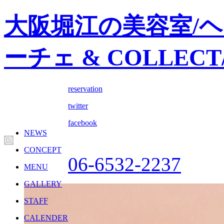
大阪堀江の美容室/ヘア
ーチェ & COLLEC
reservation
twitter
facebook
NEWS
CONCEPT
06-6532-2237
MENU
GALLERY
STAFF
CALENDER