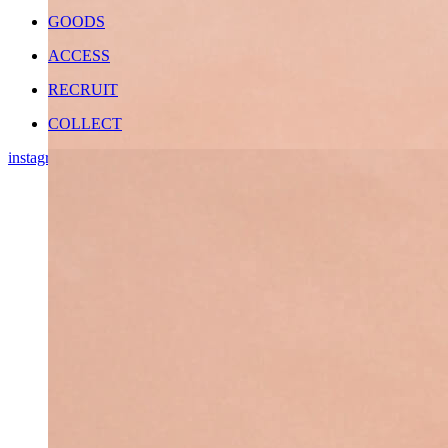
GOODS
ACCESS
RECRUIT
COLLECT
instagram